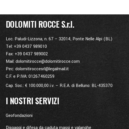
DOLOMITI ROCCE S.r.l.
Loc. Paludi-Lizzona, n. 67 – 32014, Ponte Nelle Alpi (BL)
Tel: +39 0437 989010
Fax: +39 0437 989002
Mail: dolomitirocce@dolomitirocce.com
Pec: dolomitiroccesrl@legalmail.it
C.F. e P.IVA: 01267460259
Cap. Soc.: € 100.000,00 i.v. – R.E.A. di Belluno: BL-435370
I NOSTRI SERVIZI
Geofondazioni
Disgaggi e difesa da caduta massi e valanghe