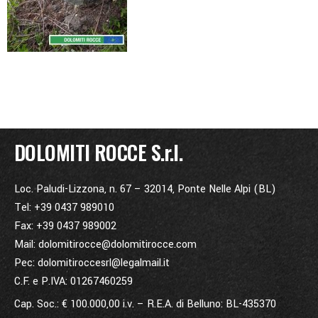
DOLOMITI ROCCE S.r.l.
Loc. Paludi-Lizzona, n. 67 – 32014, Ponte Nelle Alpi (BL)
Tel: +39 0437 989010
Fax: +39 0437 989002
Mail: dolomitirocce@dolomitirocce.com
Pec: dolomitiroccesrl@legalmail.it
C.F. e P.IVA: 01267460259
Cap. Soc.: € 100.000,00 i.v. – R.E.A. di Belluno: BL-435370