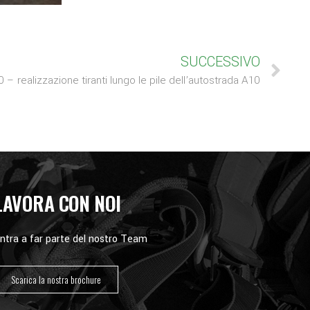
SUCCESSIVO
 realizzazione tiranti lungo le pile dell’autostrada A10
LAVORA CON NOI
ntra a far parte del nostro Team
Scarica la nostra brochure