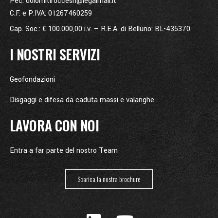
Pec: dolomitiroccesrl@legalmail.it
C.F. e P.IVA: 01267460259
Cap. Soc.: € 100.000,00 i.v. – R.E.A. di Belluno: BL-435370
I NOSTRI SERVIZI
Geofondazioni
Disgaggi e difesa da caduta massi e valanghe
LAVORA CON NOI
Entra a far parte del nostro Team
Scarica la nostra brochure