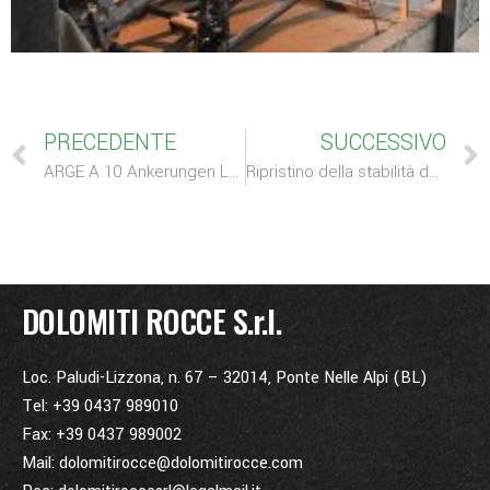
PRECEDENTE
SUCCESSIVO
ARGE A 10 Ankerungen L23/30 – realizzazione tiranti lungo le pile dell’autostrada A10
Ripristino della stabilità della sponda sinistra del fiume Livenza
DOLOMITI ROCCE S.r.l.
Loc. Paludi-Lizzona, n. 67 – 32014, Ponte Nelle Alpi (BL)
Tel: +39 0437 989010
Fax: +39 0437 989002
Mail: dolomitirocce@dolomitirocce.com