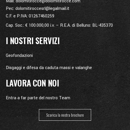
Mail: dolomitirocce@dolomitirocce.com
Pec: dolomitiroccesrl@legalmail.it
C.F. e P.IVA: 01267460259
Cap. Soc.: € 100.000,00 i.v. – R.E.A. di Belluno: BL-435370
I NOSTRI SERVIZI
Geofondazioni
Disgaggi e difesa da caduta massi e valanghe
LAVORA CON NOI
Entra a far parte del nostro Team
Scarica la nostra brochure