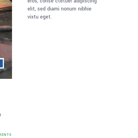
eros, conse ctetuer adipiscing
elit, sed diami nonum nibhie
vixtu eget.
e
ENTS