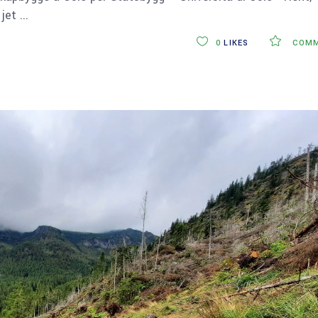
 jet
0
LIKES
COMM