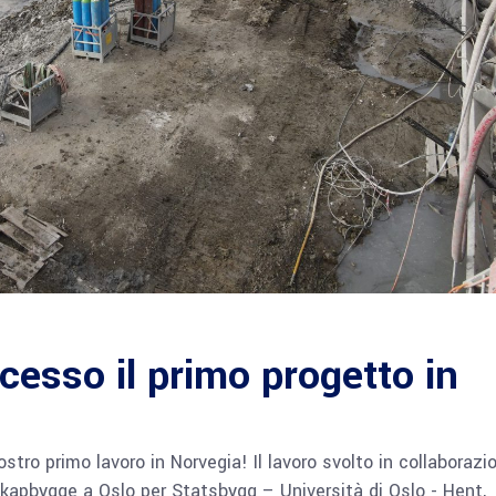
esso il primo progetto in
stro primo lavoro in Norvegia! Il lavoro svolto in collaborazi
nskapbygge a Oslo per Statsbygg – Università di Oslo - Hent,