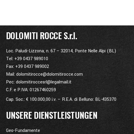
DOLOMITI ROCCE S.r.l.
Loc. Paludi-Lizzona, n. 67 – 32014, Ponte Nelle Alpi (BL)
Tel: +39 0437 989010
Fax: +39 0437 989002
Mail: dolomitirocce@dolomitirocce.com
Pec: dolomitiroccesrl@legalmail.it
C.F. e P.IVA: 01267460259
Cap. Soc.: € 100.000,00 i.v. – R.E.A. di Belluno: BL-435370
UNSERE DIENSTLEISTUNGEN
Geo-Fundamente