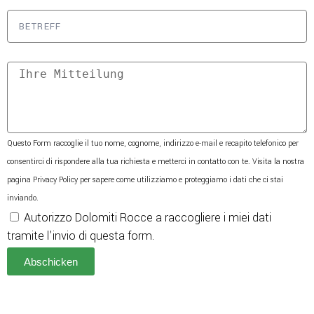
Questo Form raccoglie il tuo nome, cognome, indirizzo e-mail e recapito telefonico per
consentirci di rispondere alla tua richiesta e metterci in contatto con te. Visita la nostra
pagina Privacy Policy per sapere come utilizziamo e proteggiamo i dati che ci stai
inviando.
Autorizzo Dolomiti Rocce a raccogliere i miei dati
tramite l'invio di questa form.
Abschicken