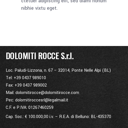
ctetuer adipiscing elit, sed diami nonum
nibhie vixtu eget.
DOLOMITI ROCCE S.r.l.
Loc. Paludi-Lizzona, n. 67 – 32014, Ponte Nelle Alpi (BL)
Tel: +39 0437 989010
Fax: +39 0437 989002
Mail: dolomitirocce@dolomitirocce.com
Pec: dolomitiroccesrl@legalmail.it
C.F. e P.IVA: 01267460259
Cap. Soc.: € 100.000,00 i.v. – R.E.A. di Belluno: BL-435370